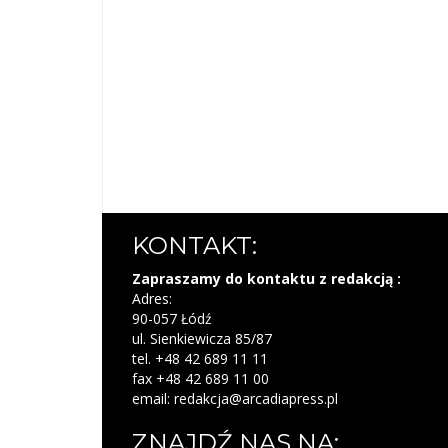
KONTAKT:
Zapraszamy do kontaktu z redakcją :
Adres:
90-057 Łódź
ul. Sienkiewicza 85/87
tel. +48 42 689 11 11
fax +48 42 689 11 00
email: redakcja@arcadiapress.pl
ZNAJDŹ NAS NA: