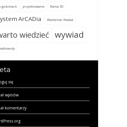
o godzinach
projektowanie
Rama 3D
ystem ArCADia
Waldemar Pawlak
wywiad
warto wiedzieć
wiatłowody
eta
oguj się
ał wpisów
ał komentarzy
dPress.org