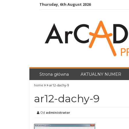
Skip
Thursday, 6th August 2026
to
content
Strona główna
AKTUALNY NUMER
home
ar12-dachy-9
ar12-dachy-9
Od
administrator