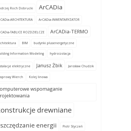
ArCADia
ndrzej Roch Dobrucki
rCADia-ARCHITEKTURA
ArCADia-INWENTARYZATOR
ArCADia-TERMO
rCADia-TABLICE ROZDZIELCZE
chitektura
BIM
budynki plusenergetyczne
ilding Information Modeling
hydroizolacja
Janusz Żbik
stalacje elektryczne
Jarosław Chudzik
asprowy Wierch
Kolej linowa
omputerowe wspomaganie
rojektowania
konstrukcje drewniane
szczędzanie energii
Piotr Styczeń