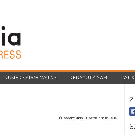
NUMERY ARCHIWALNE
REDAGUJ Z NAMI
PATR
Z
Dodany dnia
11 października 2016
S