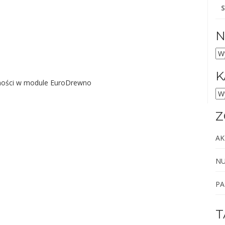
Sz
N
NU
AR
K
ności w module EuroDrewno
KA
Z
AK
NU
PA
T