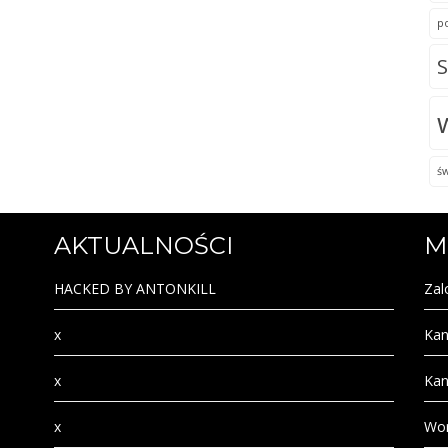
p
S
ś
AKTUALNOŚCI
M
HACKED BY ANTONKILL
Zal
x
Kan
x
Kan
x
Wor