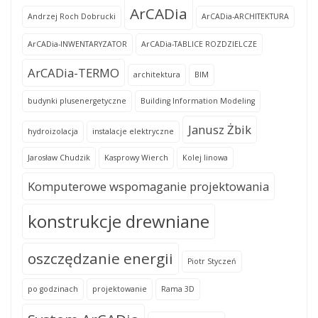
ArCADia
Andrzej Roch Dobrucki
ArCADia-ARCHITEKTURA
ArCADia-INWENTARYZATOR
ArCADia-TABLICE ROZDZIELCZE
ArCADia-TERMO
architektura
BIM
budynki plusenergetyczne
Building Information Modeling
Janusz Żbik
hydroizolacja
instalacje elektryczne
Jarosław Chudzik
Kasprowy Wierch
Kolej linowa
Komputerowe wspomaganie projektowania
konstrukcje drewniane
oszczędzanie energii
Piotr Styczeń
po godzinach
projektowanie
Rama 3D