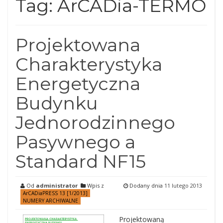
Tag:
ArCADia-TERMO
Projektowana
Charakterystyka
Energetyczna
Budynku
Jednorodzinnego
Pasywnego a
Standard NF15
Od
administrator
Wpis z
Dodany dnia
11 lutego 2013
ArCADiaPRESS 13 [1/2013]
NUMERY ARCHIWALNE
Projektowaną