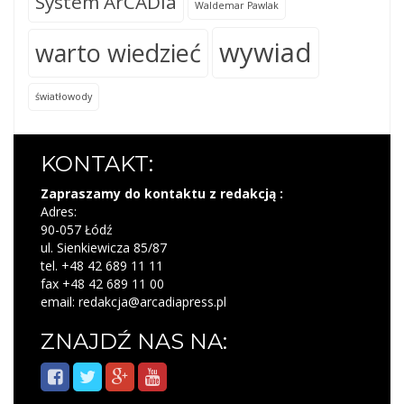
System ArCADia
Waldemar Pawlak
wywiad
warto wiedzieć
światłowody
KONTAKT:
Zapraszamy do kontaktu z redakcją :
Adres:
90-057 Łódź
ul. Sienkiewicza 85/87
tel. +48 42 689 11 11
fax +48 42 689 11 00
email: redakcja@arcadiapress.pl
ZNAJDŹ NAS NA: