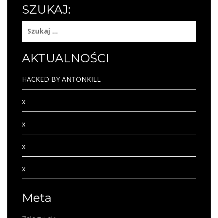
SZUKAJ:
Szukaj:
AKTUALNOŚCI
HACKED BY ANTONKILL
x
x
x
x
Meta