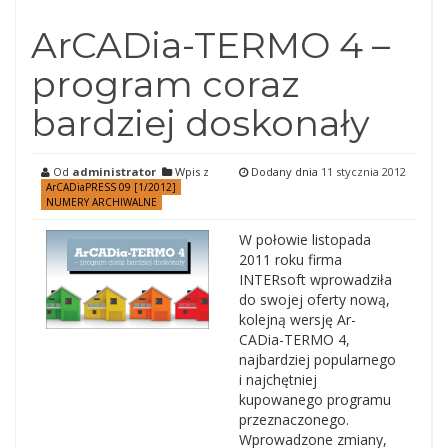
ArCADia-TERMO 4 –
program coraz
bardziej doskonały
Od
administrator
Wpis z
Dodany dnia
11 stycznia 2012
ArCADiaPRESS 09 [1/2012]
NUMERY ARCHIWALNE
W połowie listopada
2011 roku firma
INTERsoft wprowadziła
do swojej oferty nową,
kolejną wersję Ar-
CADia-TERMO 4,
najbardziej popularnego
i najchętniej
kupowanego programu
przeznaczonego.
Wprowadzone zmiany,