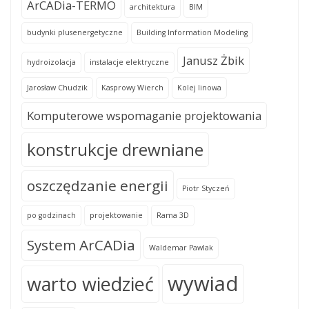
ArCADia-TERMO
architektura
BIM
budynki plusenergetyczne
Building Information Modeling
Janusz Żbik
hydroizolacja
instalacje elektryczne
Jarosław Chudzik
Kasprowy Wierch
Kolej linowa
Komputerowe wspomaganie projektowania
konstrukcje drewniane
oszczędzanie energii
Piotr Styczeń
po godzinach
projektowanie
Rama 3D
System ArCADia
Waldemar Pawlak
wywiad
warto wiedzieć