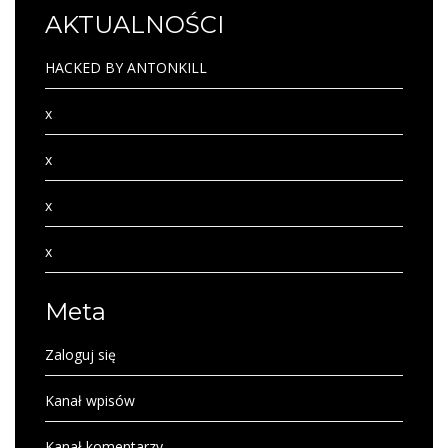
AKTUALNOŚCI
HACKED BY ANTONKILL
x
x
x
x
Meta
Zaloguj się
Kanał wpisów
Kanał komentarzy