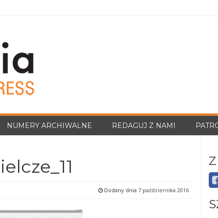
NUMERY ARCHIWALNE
REDAGUJ Z NAMI
PATR
Z
ielcze_11
Dodany dnia
7 października 2016
S