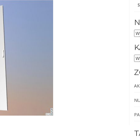
Sz
N
NU
AR
K
KA
Z
AK
NU
PA
T