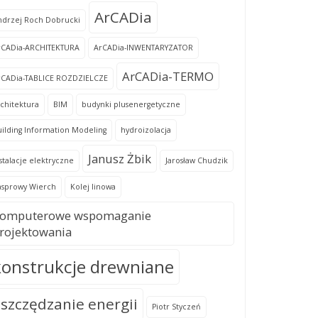
ArCADia
ndrzej Roch Dobrucki
rCADia-ARCHITEKTURA
ArCADia-INWENTARYZATOR
ArCADia-TERMO
rCADia-TABLICE ROZDZIELCZE
chitektura
BIM
budynki plusenergetyczne
ilding Information Modeling
hydroizolacja
Janusz Żbik
stalacje elektryczne
Jarosław Chudzik
asprowy Wierch
Kolej linowa
omputerowe wspomaganie
rojektowania
konstrukcje drewniane
szczędzanie energii
Piotr Styczeń