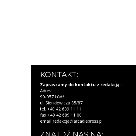
KONTAKT:
Zapraszamy do kontaktu z redakcją :
Adres:
90-057 Łódź
ul. Sienkiewicza 85/87
tel. +48 42 689 11 11
fax +48 42 689 11 00
email: redakcja@arcadiapress.pl
ZNAJDŹ NAS NA: