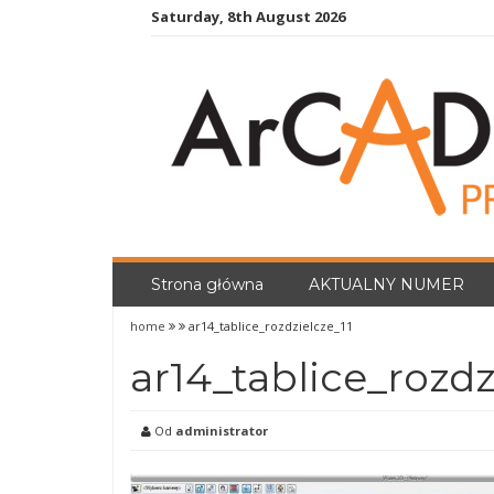
Skip
Saturday, 8th August 2026
to
content
Strona główna
AKTUALNY NUMER
home
ar14_tablice_rozdzielcze_11
ar14_tablice_rozdz
Od
administrator