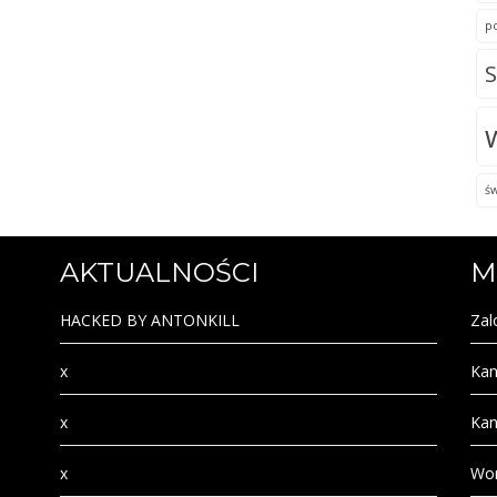
p
S
ś
AKTUALNOŚCI
M
HACKED BY ANTONKILL
Zal
x
Kan
x
Kan
x
Wor