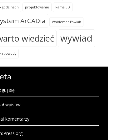
o godzinach
projektowanie
Rama 3D
ystem ArCADia
Waldemar Pawlak
wywiad
warto wiedzieć
wiatłowody
eta
oguj się
ał wpisów
ał komentarzy
dPress.org