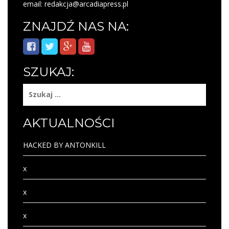
email: redakcja@arcadiapress.pl
ZNAJDŹ NAS NA:
SZUKAJ:
Szukaj:
AKTUALNOŚCI
HACKED BY ANTONKILL
x
x
x