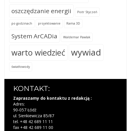
oszczędzanie energii
Piotr Styczeń
po godzinach
projektowanie
Rama 3D
System ArCADia
Waldemar Pawlak
wywiad
warto wiedzieć
światłowody
KONTAKT:
Zapraszamy do kontaktu z redakcją :
Adres:
90-057 Łódź
ul. Sienkiewicza 85/87
tel. +48 42 689 11 11
fax +48 42 689 11 00