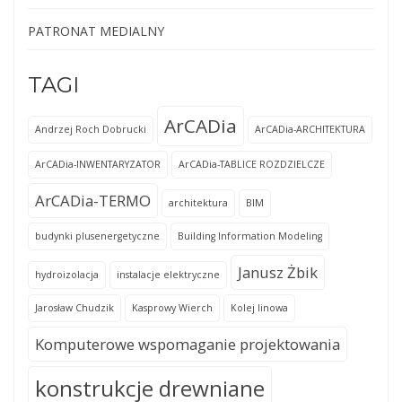
PATRONAT MEDIALNY
TAGI
ArCADia
Andrzej Roch Dobrucki
ArCADia-ARCHITEKTURA
ArCADia-INWENTARYZATOR
ArCADia-TABLICE ROZDZIELCZE
ArCADia-TERMO
architektura
BIM
budynki plusenergetyczne
Building Information Modeling
Janusz Żbik
hydroizolacja
instalacje elektryczne
Jarosław Chudzik
Kasprowy Wierch
Kolej linowa
Komputerowe wspomaganie projektowania
konstrukcje drewniane